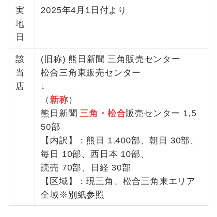
実
2025年4月1日付より
地
日
該
(旧称) 熊日新聞 三角販売センター
当
松合三角東販売センター
店
↓
（
新称
）
熊日新聞
三角・松合
販売センター 1,5
50部
【内訳】：熊日 1,400部、朝日 30部、
毎日 10部、西日本 10部、
読売 70部、日経 30部
【区域】：現三角、松合三角東エリア
全域※別紙参照