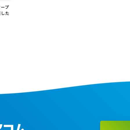
オープ
催した